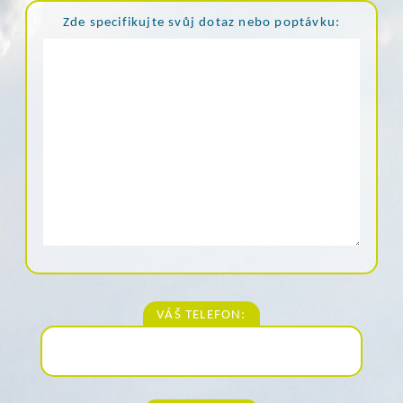
Zde specifikujte svůj dotaz nebo poptávku:
VÁŠ TELEFON: