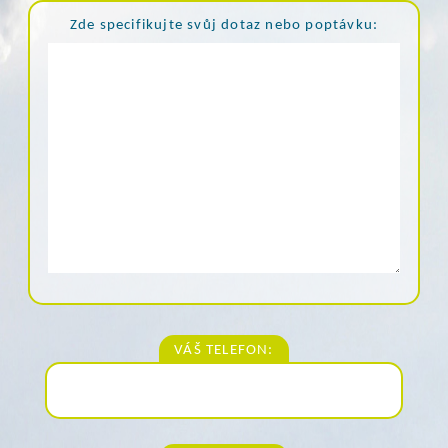
Zde specifikujte svůj dotaz nebo poptávku:
VÁŠ TELEFON: