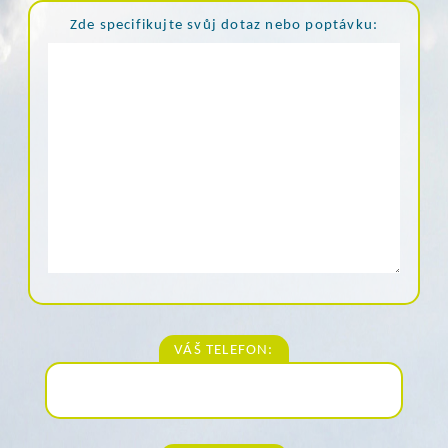
Zde specifikujte svůj dotaz nebo poptávku:
VÁŠ TELEFON: