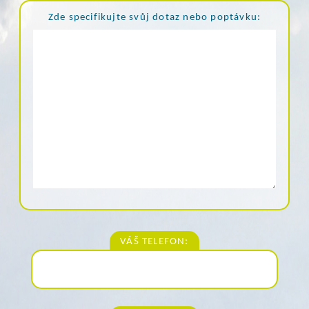
Zde specifikujte svůj dotaz nebo poptávku:
VÁŠ TELEFON: