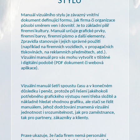
STYLU
Manuál vizuálního stylu je závazný vnitřní
dokument definující formu, jak firma či organizace
působí směrem ven
i dovnitř.
Je to základní pilíř
firemní kultury. Manuál určuje grafické prvky,
firemní barvy, firemní písmo
a další
elementy.
Zpravidla stanovuje
i jejich
správné použití
(například na firemních vozidlech,
v propagačních
tiskovinách, na reklamních předmětech, atd.).
Vizuální manuál pro vás mohu vytvořit
v tištěné
i digitální
podobě (PDF dokument či webová
aplikace).
Vizuální manuál šetří spoustu času
a v konečném
důsledku
i peněz,
protože při řešení jakéhokoli
potřebného grafického výstupu není třeba složitě a
nákladně hledat vhodnou grafiku, ale stačí se řídit
manuálem, jehož dodržování znamená vizuální
jednotnost
i srozumitelnost,
jak pro zaměstnance,
tak pro partnery, zákazníky
a klienty.
Praxe ukazuje, že řada firem nemá personální