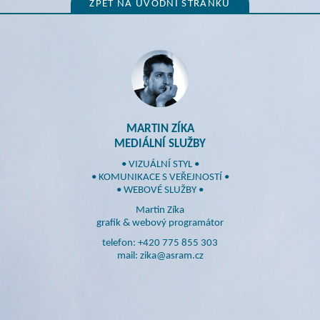
ZPĚT NA ÚVODNÍ STRÁNKU
MARTIN ZÍKA
MEDIÁLNÍ SLUŽBY
• VIZUÁLNÍ STYL •
• KOMUNIKACE S VEŘEJNOSTÍ •
• WEBOVÉ SLUŽBY •
Martin Zíka
grafik & webový programátor
telefon: +420 775 855 303
mail: zika@asram.cz