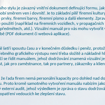
ího stylu je závazný vnitřní dokument definující formu, jak 
sobí směrem ven
i dovnitř.
Je to základní pilíř firemní kultu
é prvky, firemní barvy, firemní písmo
a další
elementy. Zprav
použití (například na firemních vozidlech,
v propagačních
předmětech, atd.). Vizuální manuál pro vás mohu vytvořit
ě (PDF dokument či webová aplikace).
l šetří spoustu času
a v konečném
důsledku
i peněz,
protože
řebného grafického výstupu není třeba složitě a nákladně 
tačí se řídit manuálem, jehož dodržování znamená vizuální j
t,
jak pro zaměstnance, tak pro partnery, zákazníky
a klien
, že řada firem nemá personální kapacity pro dohled nad 
ylu. Proto kromě samotného vytvoření manuálu nabízím jak
 externí audit, jehož výsledkem je zpráva o stavu dodržová
opatření vedoucích ke zlepšení stavu.