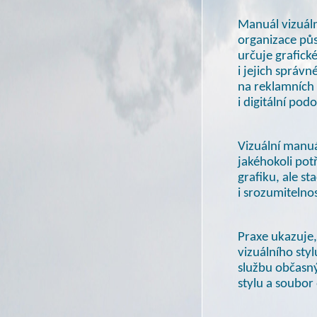
Manuál vizuáln
organizace pů
určuje grafick
i jejich
správné 
na reklamních 
i digitální
podob
Vizuální manuá
jakéhokoli pot
grafiku, ale s
i srozumitelnos
Praxe ukazuje
vizuálního st
službu občasný
stylu
a soubor