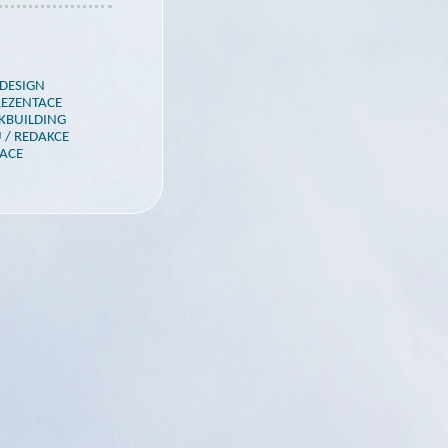
EDESIGN
REZENTACE
NKBUILDING
 / REDAKCE
KACE