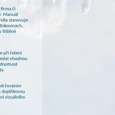
firma či
ry. Manuál
idla stanovuje
tiskovinách,
v tištěné
 při řešení
hledat vhodnou
ednotnost
ty.
dodržováním
o doplňkovou
ní vizuálního