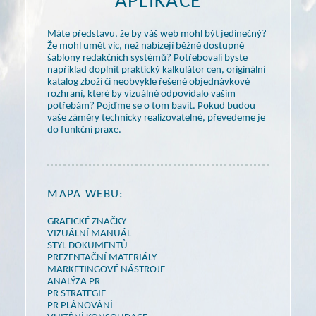
APLIKACE
Máte představu, že by váš web mohl být jedinečný?
Že mohl umět víc, než nabízejí běžně dostupné
šablony redakčních systémů? Potřebovali byste
například doplnit praktický kalkulátor cen, originální
katalog zboží či neobvykle řešené objednávkové
rozhraní, které by vizuálně odpovídalo vašim
potřebám? Pojďme se
o tom
bavit. Pokud budou
vaše záměry technicky realizovatelné, převedeme je
do funkční praxe.
MAPA WEBU:
GRAFICKÉ ZNAČKY
VIZUÁLNÍ MANUÁL
STYL DOKUMENTŮ
PREZENTAČNÍ MATERIÁLY
MARKETINGOVÉ NÁSTROJE
ANALÝZA PR
PR STRATEGIE
PR PLÁNOVÁNÍ